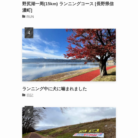
野尻湖一周(15km) ランニングコース [長野県信
濃町]
RUN
ランニング中に犬に噛まれました
日記