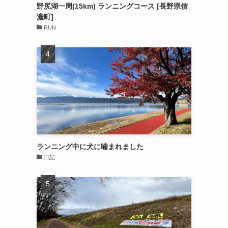
野尻湖一周(15km) ランニングコース [長野県信
濃町]
RUN
ランニング中に犬に噛まれました
日記