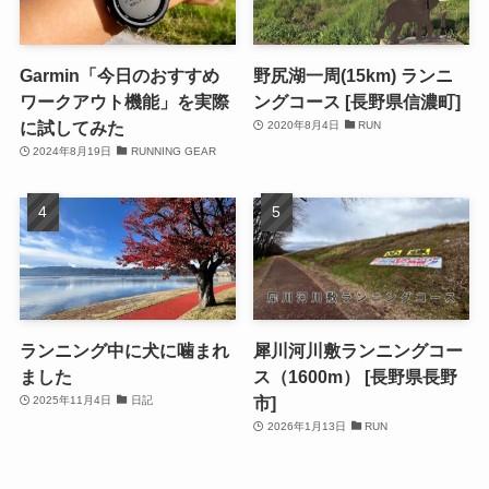
Garmin「今日のおすすめ
野尻湖一周(15km) ランニ
ワークアウト機能」を実際
ングコース [長野県信濃町]
に試してみた
2020年8月4日
RUN
2024年8月19日
RUNNING GEAR
ランニング中に犬に噛まれ
犀川河川敷ランニングコー
ました
ス（1600m） [長野県長野
市]
2025年11月4日
日記
2026年1月13日
RUN