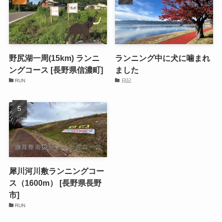
野尻湖一周(15km) ランニ
ランニング中に犬に噛まれ
ングコース [長野県信濃町]
ました
RUN
日記
犀川河川敷ランニングコー
ス（1600m） [長野県長野
市]
RUN