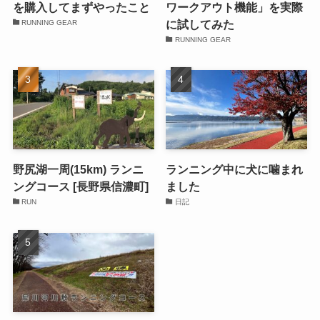
を購入してまずやったこと
ワークアウト機能」を実際
に試してみた
RUNNING GEAR
RUNNING GEAR
野尻湖一周(15km) ランニ
ランニング中に犬に噛まれ
ングコース [長野県信濃町]
ました
RUN
日記