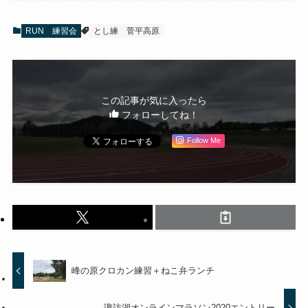
RUN
練習会
とし練
菅平高原
この記事が気に入ったら
フォローしてね！
Follow Me
峰の原クロカン練習＋ねこ弁ランチ
諏訪湖オンラインマラソン2020エントリー