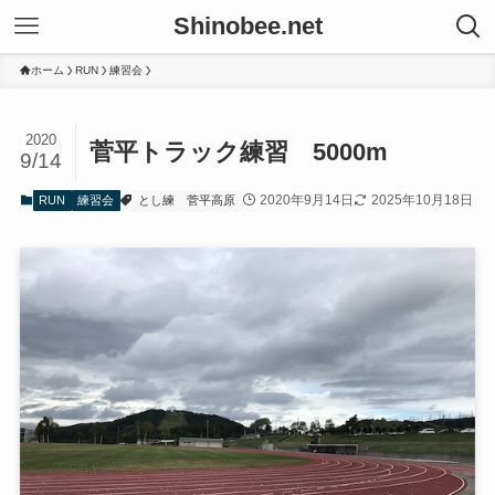
Shinobee.net
ホーム
RUN
練習会
2020
菅平トラック練習 5000m
9/14
2020年9月14日
2025年10月18日
RUN
練習会
とし練
菅平高原