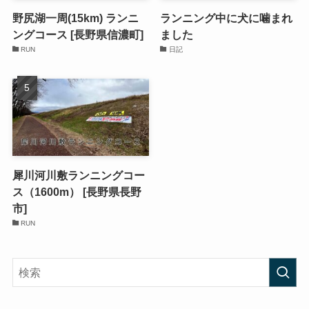
野尻湖一周(15km) ランニ
ランニング中に犬に噛まれ
ングコース [長野県信濃町]
ました
RUN
日記
犀川河川敷ランニングコー
ス（1600m） [長野県長野
市]
RUN