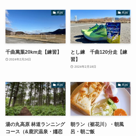
RUN
RUN
千曲萬葉20km走【練習】
とし練 千曲120分走【練
習】
2024年2月24日
2024年2月18日
RUN
RUN
湯の丸高原 林道ランニング
朝ラン（裾花川）・朝風
コース（&鹿沢温泉・嬬恋
呂・朝ご飯