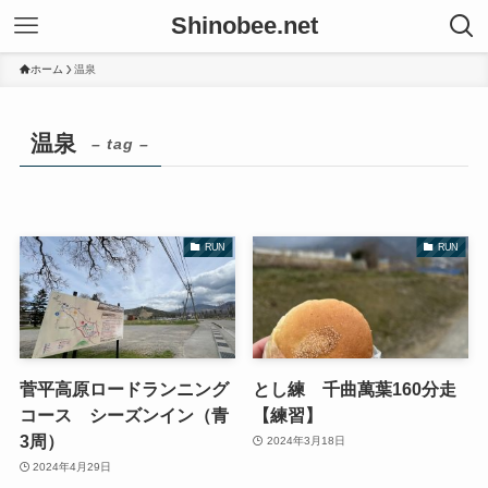
Shinobee.net
ホーム
温泉
温泉
– tag –
RUN
RUN
菅平高原ロードランニング
とし練 千曲萬葉160分走
コース シーズンイン（青
【練習】
3周）
2024年3月18日
2024年4月29日