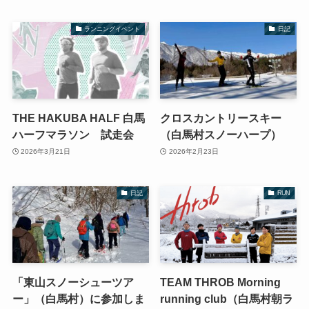
ランニングイベント
日記
THE HAKUBA HALF 白馬
クロスカントリースキー
ハーフマラソン 試走会
（白馬村スノーハープ）
2026年3月21日
2026年2月23日
日記
RUN
「東山スノーシューツア
TEAM THROB Morning
ー」（白馬村）に参加しま
running club（白馬村朝ラ