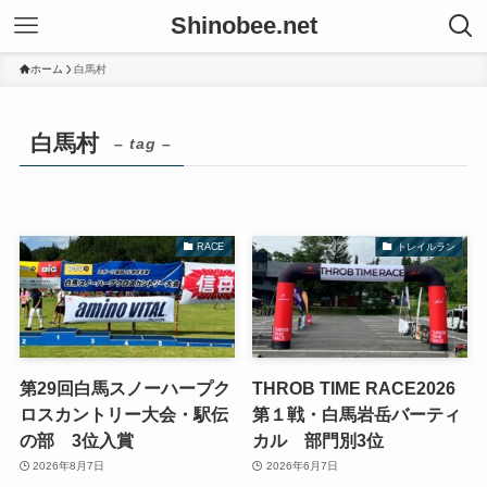
Shinobee.net
ホーム
白馬村
白馬村
– tag –
RACE
トレイルラン
第29回白馬スノーハープク
THROB TIME RACE2026
ロスカントリー大会・駅伝
第１戦・白馬岩岳バーティ
の部 3位入賞
カル 部門別3位
2026年8月7日
2026年6月7日