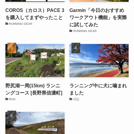
COROS（カロス）PACE 3
Garmin「今日のおすすめ
を購入してまずやったこと
ワークアウト機能」を実際
に試してみた
RUNNING GEAR
RUNNING GEAR
野尻湖一周(15km) ランニ
ランニング中に犬に噛まれ
ングコース [長野県信濃町]
ました
RUN
日記