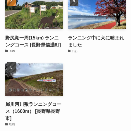
野尻湖一周(15km) ランニ
ランニング中に犬に噛まれ
ングコース [長野県信濃町]
ました
RUN
日記
犀川河川敷ランニングコー
ス（1600m） [長野県長野
市]
RUN