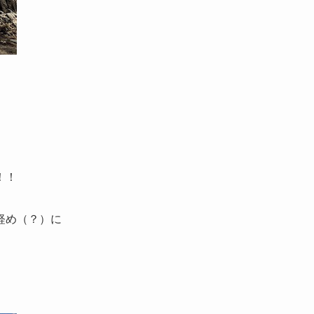
！！
軽め（？）に