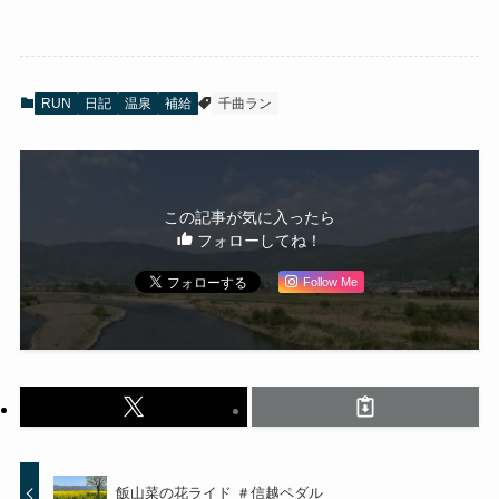
RUN
日記
温泉
補給
千曲ラン
この記事が気に入ったら
フォローしてね！
Follow Me
飯山菜の花ライド ＃信越ペダル