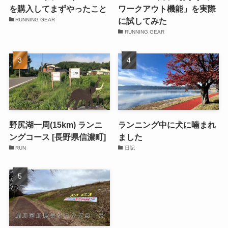
を購入してまずやったこと
ワークアウト機能」を実際
に試してみた
RUNNING GEAR
RUNNING GEAR
野尻湖一周(15km) ランニ
ランニング中に犬に噛まれ
ングコース [長野県信濃町]
ました
RUN
日記