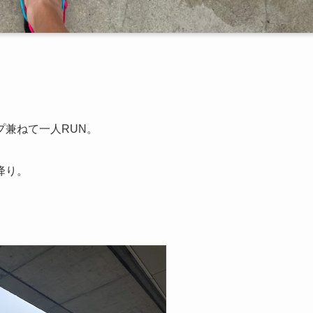
兼ねて一人RUN。
降り。