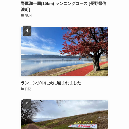
野尻湖一周(15km) ランニングコース [長野県信
濃町]
RUN
ランニング中に犬に噛まれました
日記