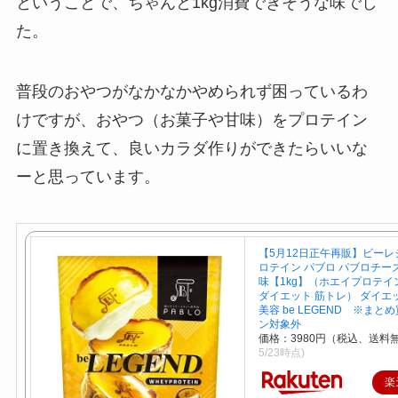
ということで、ちゃんと1kg消費できそうな味でし
た。
普段のおやつがなかなかやめられず困っているわ
けですが、おやつ（お菓子や甘味）をプロテイン
に置き換えて、良いカラダ作りができたらいいな
ーと思っています。
【5月12日正午再販】ビーレ
ロテイン パブロ パブロチー
味【1kg】（ホエイプロテイン
ダイエット 筋トレ） ダイエット
美容 be LEGEND ※まと
ン対象外
価格：3980円（税込、送料無
5/23時点)
楽