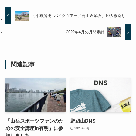
＼小布施発Eバイクツアー／高山＆須坂、10大桜巡り
2022年4月の月間累計
関連記事
「山岳スポーツファンのた
野辺山DNS
めの安全講座in有明」に参
2026年5月5日
加しました