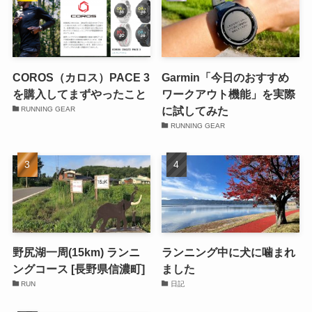
COROS（カロス）PACE 3
Garmin「今日のおすすめ
を購入してまずやったこと
ワークアウト機能」を実際
に試してみた
RUNNING GEAR
RUNNING GEAR
野尻湖一周(15km) ランニ
ランニング中に犬に噛まれ
ングコース [長野県信濃町]
ました
RUN
日記