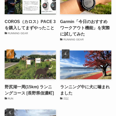
COROS（カロス）PACE 3
Garmin「今日のおすすめ
を購入してまずやったこと
ワークアウト機能」を実際
に試してみた
RUNNING GEAR
RUNNING GEAR
野尻湖一周(15km) ランニ
ランニング中に犬に噛まれ
ングコース [長野県信濃町]
ました
RUN
日記