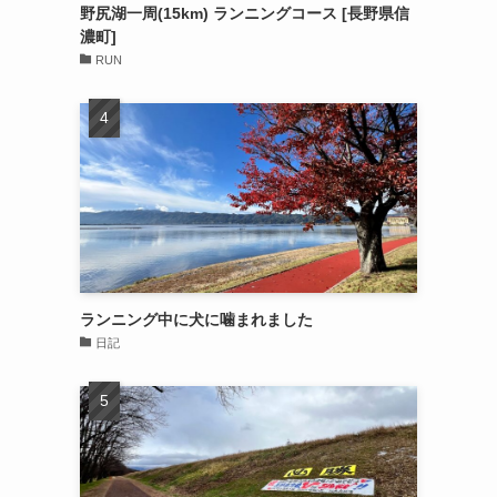
野尻湖一周(15km) ランニングコース [長野県信
濃町]
RUN
ランニング中に犬に噛まれました
日記