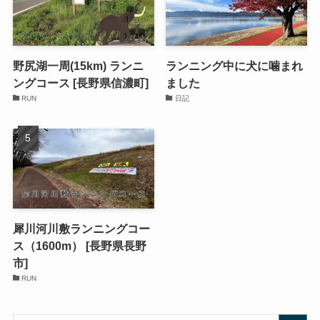
野尻湖一周(15km) ランニ
ランニング中に犬に噛まれ
ングコース [長野県信濃町]
ました
RUN
日記
犀川河川敷ランニングコー
ス（1600m） [長野県長野
市]
RUN