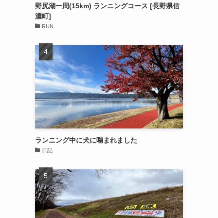
野尻湖一周(15km) ランニングコース [長野県信
濃町]
RUN
ランニング中に犬に噛まれました
日記