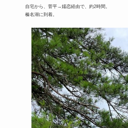
自宅から、菅平→嬬恋経由で、約2時間。
榛名湖に到着。