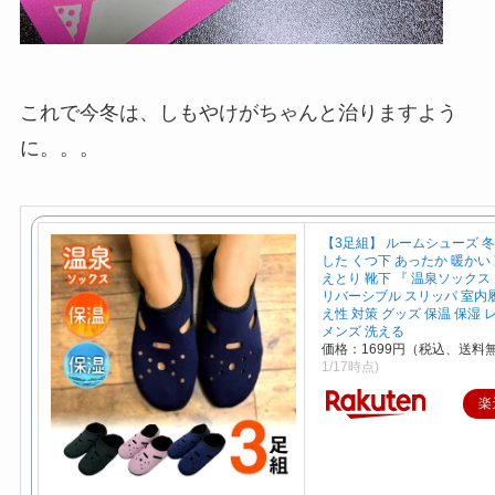
これで今冬は、しもやけがちゃんと治りますよう
に。。。
【3足組】 ルームシューズ 冬
した くつ下 あったか 暖かい
えとり 靴下 『 温泉ソックス
リバーシブル スリッパ 室内履
え性 対策 グッズ 保温 保湿
メンズ 洗える
価格：1699円（税込、送料無
1/17時点)
楽