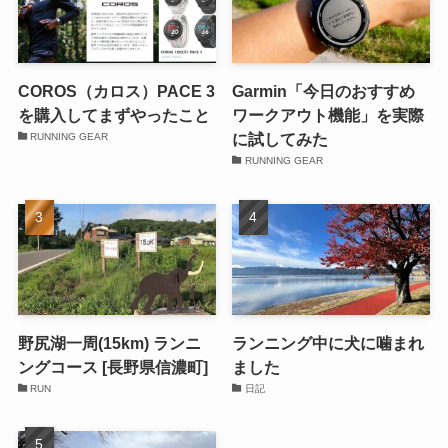
COROS（カロス）PACE 3
Garmin「今日のおすすめ
を購入してまずやったこと
ワークアウト機能」を実際
に試してみた
RUNNING GEAR
RUNNING GEAR
野尻湖一周(15km) ランニ
ランニング中に犬に噛まれ
ングコース [長野県信濃町]
ました
RUN
日記