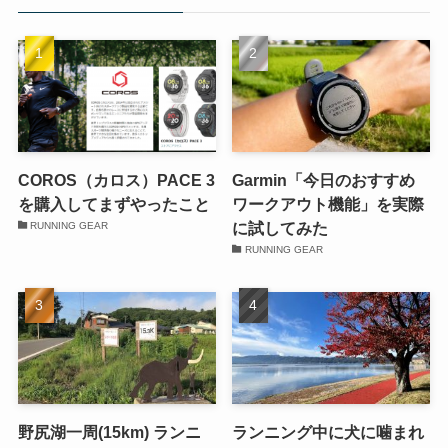
COROS（カロス）PACE 3
Garmin「今日のおすすめ
を購入してまずやったこと
ワークアウト機能」を実際
に試してみた
RUNNING GEAR
RUNNING GEAR
野尻湖一周(15km) ランニ
ランニング中に犬に噛まれ