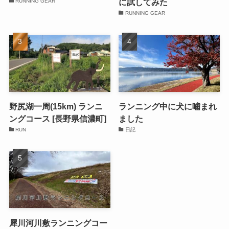
に試してみた
RUNNING GEAR
RUNNING GEAR
野尻湖一周(15km) ランニ
ランニング中に犬に噛まれ
ングコース [長野県信濃町]
ました
RUN
日記
犀川河川敷ランニングコー