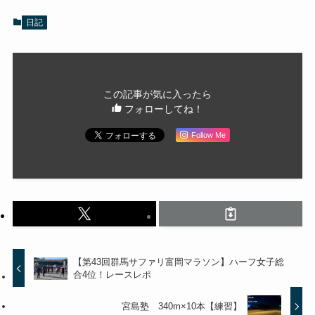
日記
この記事が気に入ったら
フォローしてね！
Follow Me
【第43回群馬サファリ富岡マラソン】ハーフ女子総
合4位！レースレポ
宮島塾 340m×10本【練習】