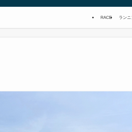
RACE
ランニ
】