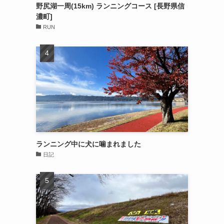
野尻湖一周(15km) ランニングコース [長野県信
濃町]
RUN
ランニング中に犬に噛まれました
日記