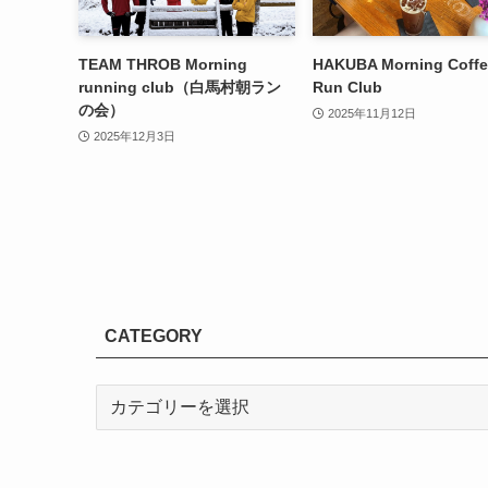
TEAM THROB Morning
HAKUBA Morning Coffe
running club（白馬村朝ラン
Run Club
の会）
2025年11月12日
2025年12月3日
CATEGORY
CATEGORY