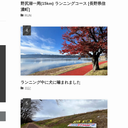
野尻湖一周(15km) ランニングコース [長野県信
濃町]
RUN
ランニング中に犬に噛まれました
日記