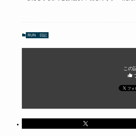
RUN
日記
この