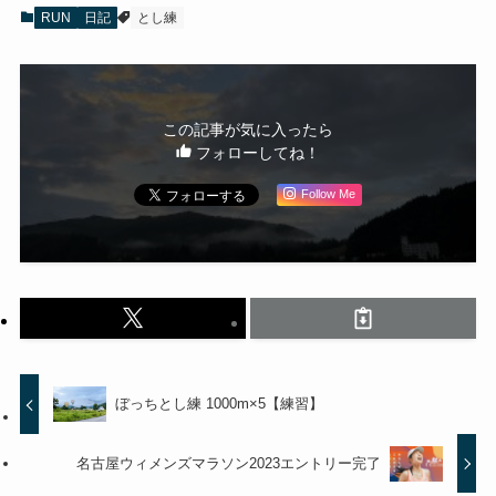
RUN
日記
とし練
この記事が気に入ったら
フォローしてね！
Follow Me
ぼっちとし練 1000m×5【練習】
名古屋ウィメンズマラソン2023エントリー完了