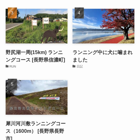
野尻湖一周(15km) ランニ
ランニング中に犬に噛まれ
ングコース [長野県信濃町]
ました
RUN
日記
犀川河川敷ランニングコー
ス（1600m） [長野県長野
市]