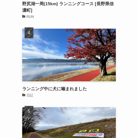
野尻湖一周(15km) ランニングコース [長野県信
濃町]
RUN
ランニング中に犬に噛まれました
日記