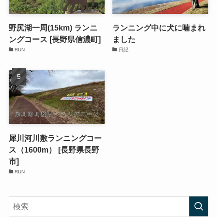
野尻湖一周(15km) ランニ
ランニング中に犬に噛まれ
ングコース [長野県信濃町]
ました
RUN
日記
犀川河川敷ランニングコー
ス（1600m） [長野県長野
市]
RUN