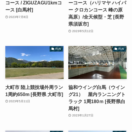
コース / ZIGUZAGU1kmコ
ーコース（ハリマヤ ハイパ
ース [白馬村]
ー クロカンコース 峰の原
高原）/全天候型・芝 [長野
2023年7月8日
県須坂市]
2023年5月12日
RUN
RUN
大町市 陸上競技場外周ラン
協和ウイング白馬（ウイン
1周約650m [長野県 大町市]
グ21） 屋内ランニングト
ラック 1周180ｍ [長野県白
2023年5月11日
馬村]
2023年1月27日