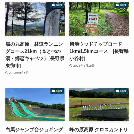
RUN
RUN
湯の丸高原 林道ランニン
栂池ウッドチップロード
グコース21km（＆とべの
1km/1.5kmコース [長野県
湯・嬬恋キャベツ）[長野県
小谷村]
東御市]
2023年8月18日
2023年9月5日
RUN
RUN
白馬ジャンプ台ジョギング
峰の原高原 クロスカントリ