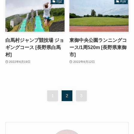
日記
RUN
白馬村ジャンプ競技場 ジョ
東御中央公園ランニングコ
ギングコース [長野県白馬
ース/1周520m [長野県東御
村]
市]
2022年6月19日
2022年6月12日
1
2
3