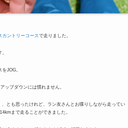
スカントリーコース
で走りました。
す。
をJOG。
とアップダウンには慣れません。
、、とも思ったけれど、ラン友さんとお喋りしながら走ってい
！14kmまで走ることができました。