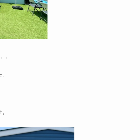
、、、
た。
。
す。