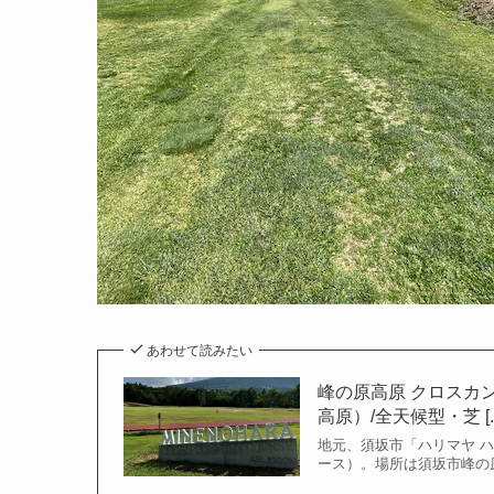
あわせて読みたい
峰の原高原 クロスカ
高原）/全天候型・芝 [..
地元、須坂市「ハリマヤ 
ース）。場所は須坂市峰の原