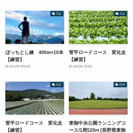
日記
日記
ぼっちとし練 400m×10本
菅平ロードコース 変化走
【練習】
【練習】
2022年7月31日
2022年7月4日
日記
RUN
菅平ロードコース 変化走
東御中央公園ランニングコ
【練習】
ース/1周520m [長野県東御